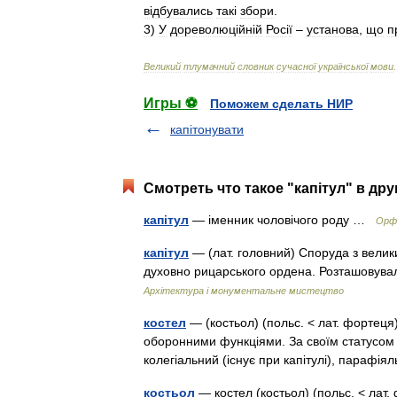
в
і
дбувались
так
і
збори
.
3
)
У
дореволюц
і
йн
і
й
Рос
і
ї
–
установа
,
що
п
Великий
тлумачний
словник
сучасної
української
мови
.
Игры ⚽
Поможем сделать НИР
капітонувати
Смотреть что такое "капітул" в дру
капітул
— іменник чоловічого роду …
Орфо
капітул
— (лат. головний) Споруда з велик
духовно рицарського ордена. Розташовувал
Архітектура і монументальне мистецтво
костел
— (костьол) (польс. < лат. фортеця
оборонними функціями. За своїм статусом 
колегіальний (існує при капітулі), параф
костьол
— костел (костьол) (польс. < лат.