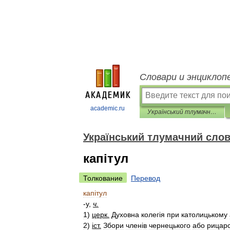
Словари и энциклоп
academic.ru
Український тлумачний словник
Український тлумачний сло
капітул
Толкование
Перевод
кап
і
тул
-
у
,
ч
.
1
)
церк
.
Духовна
колег
і
я
при
католицькому
2
)
і
ст
.
Збори
член
і
в
чернецького
або
рицарс