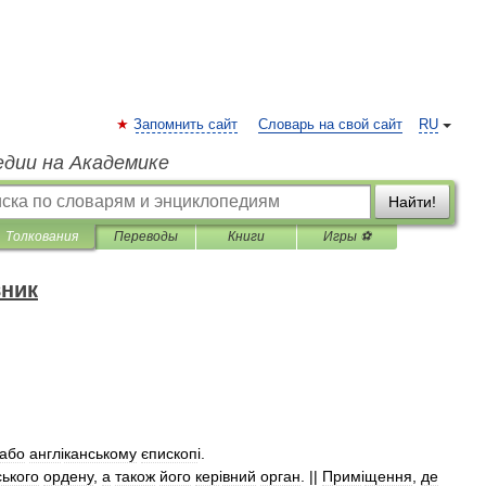
Запомнить сайт
Словарь на свой сайт
RU
едии на Академике
Найти!
Толкования
Переводы
Книги
Игры ⚽
вник
або
англ
і
канському
єпископ
і.
ького
ордену
,
а
також
його
кер
і
вний
орган
. ||
Прим
і
щення
,
де