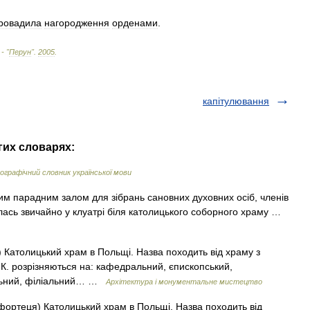
ровадила
нагородження
орденами
.
 - "
Перун
"
.
2005
.
капітулювання
гих словарях:
графічний словник української мови
им парадним залом для зібрань сановних духовних осіб, членів
ась звичайно у клуатрі біля католицького соборного храму …
) Католицький храм в Польщі. Назва походить від храму з
К. розрізняються на: кафедральний, єпископський,
іяльний, філіальний… …
Архітектура і монументальне мистецтво
 фортеця) Католицький храм в Польщі. Назва походить від