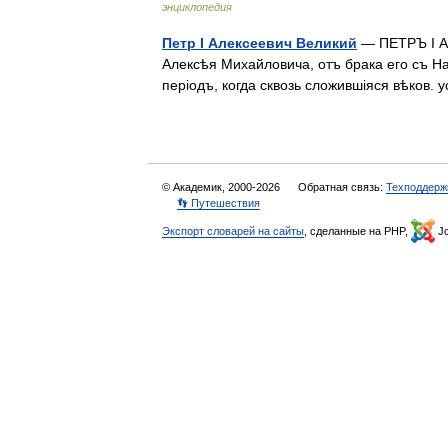
энциклопедия
Петр I Алексеевич Великий
— ПЕТРЪ I А
Алексѣя Михайловича, отъ брака его съ На
періодъ, когда сквозь сложившіяся вѣков
© Академик, 2000-2026
Обратная связь:
Техподдерж
👣 Путешествия
Экспорт словарей на сайты
, сделанные на PHP,
Jo