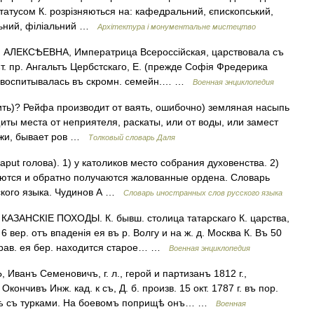
татусом К. розрізняються на: кафедральний, єпископський,
яльний, філіальний …
Архітектура і монументальне мистецтво
 АЛЕКСѢЕВНА, Императрица Всероссійская, царствовала съ
дѣт. пр. Ангальтъ Цербстскаго, Е. (прежде Софія Фредерика
инѣ, воспитывалась въ скромн. семейн.… …
Военная энциклопедия
лить)? Рейфа производит от ваять, ошибочно) земляная насыпь
иты места от неприятеля, раскаты, или от воды, или замест
ружи, бывает ров …
Толковый словарь Даля
caput голова). 1) у католиков место собрания духовенства. 2)
даются и обратно получаются жалованные ордена. Словарь
ского языка. Чудинов А …
Словарь иностранных слов русского языка
АЗАНСКІЕ ПОХОДЫ. К. бывш. столица татарскаго К. царства,
6 вер. отъ впаденія ея въ р. Волгу и на ж. д. Москва К. Въ 50
 прав. ея бер. находится старое… …
Военная энциклопедия
ванъ Семеновичъ, г. л., герой и партизанъ 1812 г.,
кончивъ Инж. кад. к съ, Д. б. произв. 15 окт. 1787 г. въ пор.
ойнѣ съ турками. На боевомъ поприщѣ онъ… …
Военная