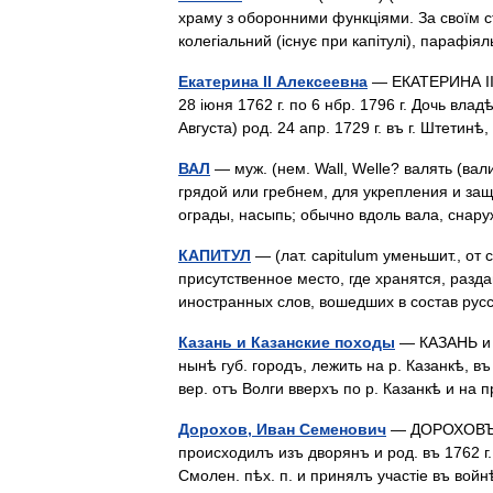
храму з оборонними функціями. За своїм с
колегіальний (існує при капітулі), парафі
Екатерина II Алексеевна
— ЕКАТЕРИНА II
28 іюня 1762 г. по 6 нбр. 1796 г. Дочь вла
Августа) род. 24 апр. 1729 г. въ г. Штет
ВАЛ
— муж. (нем. Wall, Welle? валять (ва
грядой или гребнем, для укрепления и защ
ограды, насыпь; обычно вдоль вала, сна
КАПИТУЛ
— (лат. capitulum уменьшит., от 
присутственное место, где хранятся, раз
иностранных слов, вошедших в состав рус
Казань и Казанские походы
— КАЗАНЬ и К
нынѣ губ. городъ, лежить на р. Казанкѣ, въ 
вер. отъ Волги вверхъ по р. Казанкѣ и на
Дорохов, Иван Семенович
— ДОРОХОВЪ, И
происходилъ изъ дворянъ и род. въ 1762 г. О
Смолен. пѣх. п. и принялъ участіе въ в