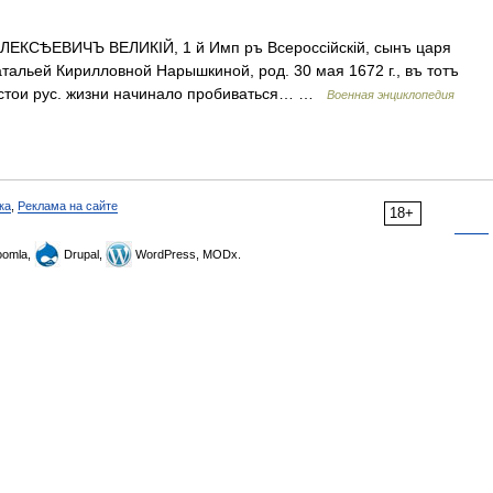
ЛЕКСѢЕВИЧЪ ВЕЛИКІЙ, 1 й Имп ръ Всероссійскій, сынъ царя
тальей Кирилловной Нарышкиной, род. 30 мая 1672 г., въ тотъ
. устои рус. жизни начинало пробиваться… …
Военная энциклопедия
ка
,
Реклама на сайте
18+
omla,
Drupal,
WordPress, MODx.